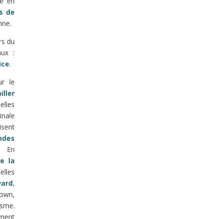
éé en
s de
nne.
rs du
aux :
i
ce
.
r le
iller
elles
inale
isent
ndes
s. En
e la
elles
ard
,
lown,
isme.
rnent