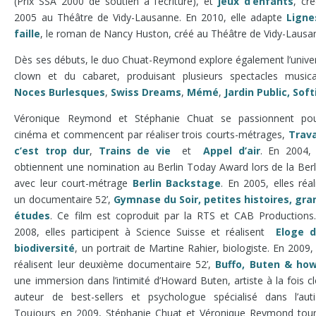
(Prix SSA 2000 de soutien à l’écriture), et
jeux d’enfants
, cr
2005 au Théâtre de Vidy-Lausanne. En 2010, elle adapte
Ligne
faille
, le roman de Nancy Huston, créé au Théâtre de Vidy-Lausa
Dès ses débuts, le duo Chuat-Reymond explore également l’unive
clown et du cabaret, produisant plusieurs spectacles music
Noces Burlesques
,
Swiss Dreams
,
Mémé
,
Jardin Public,
Soft
Véronique Reymond et Stéphanie Chuat se passionnent pou
cinéma et commencent par réaliser trois courts-métrages,
Trava
c’est trop dur
,
Trains de vie
et
Appel d’
air
. En 2004, 
obtiennent une nomination au Berlin Today Award lors de la Berl
avec leur court-métrage
Berlin Ba
ckstage
. En 2005, elles réal
un documentaire 52’,
Gymnase du Soir, petites
histoires, gr
a
étu
des
. Ce film est coproduit par la RTS et CAB Production
2008, elles participent à Science Suisse et réalisent
Eloge d
biodive
rsité
, un portrait de Martine Rahier, biologiste. En 2009, 
réalisent leur deuxième documentaire 52’,
B
uffo, Buten &
how
une immersion dans l’intimité d’Howard Buten, artiste à la fois c
auteur de best-sellers et psychologue spécialisé dans l’aut
Toujours en 2009, Stéphanie Chuat et Véronique Reymond tou