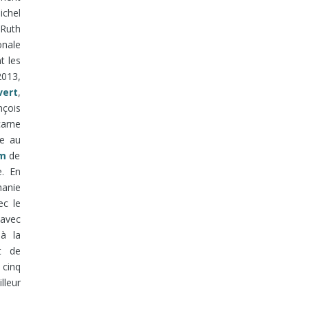
ichel
 Ruth
onale
t les
2013,
ver
t
,
nçois
carne
ée au
rm
de
e. En
anie
ec le
 avec
à la
t de
 cinq
lleur