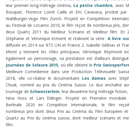
leur premier long-métrage cinéma,
La
petite chambre
, avec M
Bouquet, Florence Loiret Caille et Eric Caravaca, produit par
Waldburger-Vega Film Zürich. Projeté en Compétition Internati
au Festival de Locarno 2010, le film reçoit de nombreux prix, don
deux Quartz 2011 du Meilleur Scénario et Meilleur film. En 
Stéphanie et Véronique écrivent et réalisent la série
A livre ou
diffusée en 2014 sur RTS UN et France 2. Isabelle Gélinas et Fra
Morel y tiennent les rôles principaux, Véronique Reymond in
également un personnage, sa prestation est d’ailleurs distingu
Journées de Soleure 2015
, où elle obtient le
Prix Swissperfo
Meilleure Comédienne dans une Production Télévisuelle Suiss
2018, elle co-réalise le documentaire
Les dames
avec Stéph
Chuat, nominé au prix du Cinéma Suisse. Le duo enchaîne av
tournage de
Schwesterlein
, leur deuxième long métrage fiction,
Nina Hoss et Lars Eidinger. Projeté en Première mondiale 
Berlinale 2020 en Compétion Internationale, le film reçoi
nombreux prix dont deux Prix au Cinéma du Film Européen et
Quartz au Prix du cinéma suisse, dont meilleur scénario et mei
film.