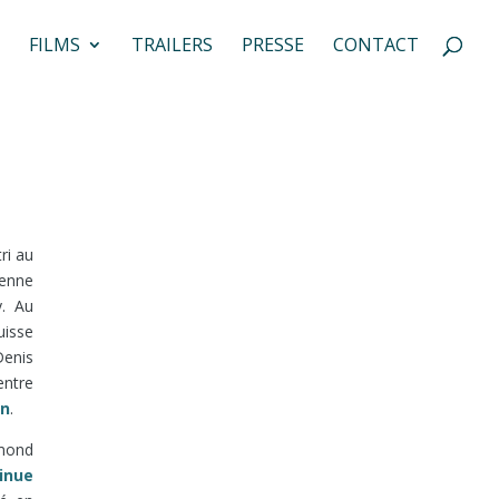
FILMS
TRAILERS
PRESSE
CONTACT
ri au
enne
y. Au
uisse
Denis
entre
on
.
ymond
inue