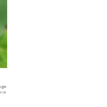
ogie.
si ce