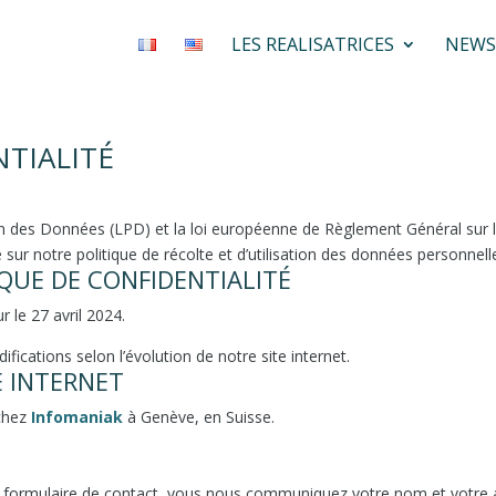
LES REALISATRICES
NEWS
TIALITÉ
on des Données (LPD) et la loi européenne de Règlement Général sur
ur notre politique de récolte et d’utilisation des données personnelles
IQUE DE CONFIDENTIALITÉ
r le 27 avril 2024.
cations selon l’évolution de notre site internet.
 INTERNET
chez
Infomaniak
à Genève, en Suisse.
le formulaire de contact, vous nous communiquez votre nom et votre